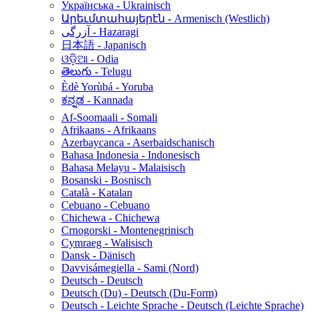
Українська - Ukrainisch
Արեւմտահայերէն - Armenisch (Westlich)
آزرگی - Hazaragi
日本語 - Japanisch
ଓଡ଼ିଆ - Odia
తెలుగు - Telugu
Èdè Yorùbá - Yoruba
ಕನ್ನಡ - Kannada
Af-Soomaali - Somali
Afrikaans - Afrikaans
Azerbaycanca - Aserbaidschanisch
Bahasa Indonesia - Indonesisch
Bahasa Melayu - Malaisisch
Bosanski - Bosnisch
Català - Katalan
Cebuano - Cebuano
Chichewa - Chichewa
Crnogorski - Montenegrinisch
Cymraeg - Walisisch
Dansk - Dänisch
Davvisámegiella - Sami (Nord)
Deutsch - Deutsch
Deutsch (Du) - Deutsch (Du-Form)
Deutsch - Leichte Sprache - Deutsch (Leichte Sprache)