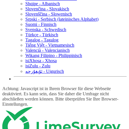
Shqipe - Albanisch
Slovenčina - Slovakisch
Slovenščina - Slowenisch
Srpski - Serbisch (lateinisches Alphabet)
Suomi - Finnisch
Svenska - Schwedisch
Türkçe - Türkisch
Tagalog - Tagalog
Tiếng Việt - Vietnamesisch
Valencià - Valencianisch
Wikang Filipino - Philippinisch
isiXhosa - Xhosa
isiZulu - Zulu
ئۇيغۇرچە - Uigurisch
Achtung: Javascript ist in Ihrem Browser für diese Webseite
deaktiviert. Es kann sein, dass Sie daher die Umfrage nicht
abschließen werden können. Bitte überprüfen Sie Ihre Browser-
Einstellungen.