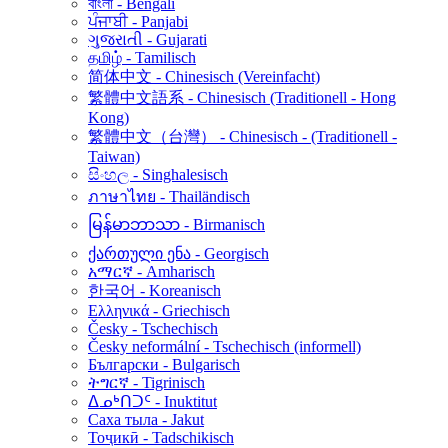
বাংলা - Bengali
ਪੰਜਾਬੀ - Panjabi
ગુજરાતી - Gujarati
தமிழ் - Tamilisch
简体中文 - Chinesisch (Vereinfacht)
繁體中文語系 - Chinesisch (Traditionell - Hong
Kong)
繁體中文（台灣） - Chinesisch - (Traditionell -
Taiwan)
සිංහල - Singhalesisch
ภาษาไทย - Thailändisch
မြန်မာဘာသာ - Birmanisch
ქართული ენა - Georgisch
አማርኛ - Amharisch
한국어 - Koreanisch
Ελληνικά - Griechisch
Česky - Tschechisch
Česky neformální - Tschechisch (informell)
Български - Bulgarisch
ትግርኛ - Tigrinisch
ᐃᓄᒃᑎᑐᑦ - Inuktitut
Саха тыла - Jakut
Тоҷикӣ - Tadschikisch