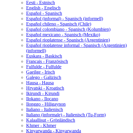
Eesti - Estnisch
English - Englisch
Español - Spanisch
Español (informal) - Spanisch (informell)
Español chileno - Spanisch (Chile)
Español colombiano - Spanisch (Kolumbien)
Español mexicano - Spanisch (Mexiko)
Español rioplatense - Spanisch (Argentinien)
Español rioplatense informal - Spanisch (Argentinien)
(informell)
Euskara - Baskisch
Français - Französisch
Fulfulde - Fulfulde
Gaeilge - Irisch
Galego - Galizisch
Hausa - Hausa
Hrvatski - Kroatisch
Ikirundi - Kirundi
Ilokano - Ilocano
Ilonggo - Hiligaynon
Italiano - Italienisch
Italiano (informale) - Italienisch (Tu-Form)
Kalaallisut - Grönländisch
Khmer - Khmer
Kinyarwanda - Kinyarwanda