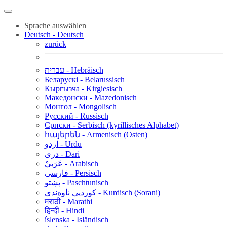
Sprache auswählen
Deutsch - Deutsch
zurück
עברית - Hebräisch
Беларускі - Belarussisch
Кыргызча - Kirgiesisch
Македонски - Mazedonisch
Монгол - Mongolisch
Русский - Russisch
Српски - Serbisch (kyrillisches Alphabet)
հայերեն - Armenisch (Osten)
اردو - Urdu
دری - Dari
عَرَبيْ - Arabisch
فارسی - Persisch
پښتو - Paschtunisch
کوردیی ناوەندی - Kurdisch (Sorani)
मराठी - Marathi
हिन्दी - Hindi
íslenska - Isländisch