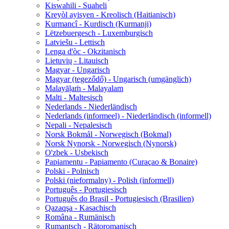
Kiswahili - Suaheli
Kreyòl ayisyen - Kreolisch (Haitianisch)
Kurmancî - Kurdisch (Kurmanji)
Lëtzebuergesch - Luxemburgisch
Latviešu - Lettisch
Lenga d'òc - Okzitanisch
Lietuvių - Litauisch
Magyar - Ungarisch
Magyar (tegeződő) - Ungarisch (umgänglich)
Malayāḷaṁ - Malayalam
Malti - Maltesisch
Nederlands - Niederländisch
Nederlands (informeel) - Niederländisch (informell)
Nepali - Nepalesisch
Norsk Bokmål - Norwegisch (Bokmal)
Norsk Nynorsk - Norwegisch (Nynorsk)
O'zbek - Usbekisch
Papiamentu - Papiamento (Curaçao & Bonaire)
Polski - Polnisch
Polski (nieformalny) - Polish (informell)
Português - Portugiesisch
Português do Brasil - Portugiesisch (Brasilien)
Qazaqşa - Kasachisch
Româna - Rumänisch
Rumantsch - Rätoromanisch